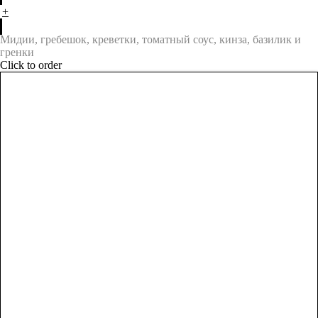
+
Мидии, гребешок, креветки, томатный соус, кинза, базилик и
гренки
Click to order